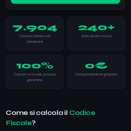
7.904
240+
Comuni italiani nel
Stati esteri inclusi
database
100%
0€
Calcolo in locale, privacy
Completamente gratuito
garantita
Come si calcola il
Codice
Fiscale
?