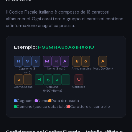
Il Codice Fiscale italiano è composto da 16 caratteri
alfanumerici. Ogni carattere o gruppo di caratteri contiene
un'informazione anagrafica precisa.
Esempio:
RSSMRA80A01H501U
R
S
S
M
R
A
8
0
A
Cognome (3
Nome (3 car.)
Anno nascita
Mese (A=Gen)
car.)
0
1
H
5
0
1
U
Giorno/Sesso
Comune
Controllo
(H501=Roma)
Cognome
Nome
Data di nascita
Comune (codice catastale)
Carattere di controllo
Codici mese nel Codice Fiscale — tabella ufficiale