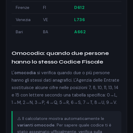
Firenze
FI
D612
Venezia
VE
L736
Bari
BA
A662
Omocodia: quando due persone
hanno lo stesso Codice Fiscale
L'
omocodia
si verifica quando due o più persone
hanno gli stessi dati anagrafici. L'Agenzia delle Entrate
sostituisce alcune cifre nelle posizioni 7, 8, 10, 11, 13, 14
e 15 con lettere secondo una tabella specifica: 0→L,
1→M, 2→N, 3→P, 4→Q, 5→R, 6→S, 7→T, 8→U, 9→V.
⚠️ Il calcolatore mostra automaticamente le
varianti omocode
. Per sapere quale codice ti è
stato assegnato ufficialmente, verifica sulla