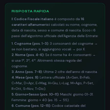
RISPOSTA RAPIDA
Il
Codice Fiscale italiano
è composto da
16
caratteri alfanumerici
calcolati su nome, cognome,
data di nascita, sesso e comune di nascita. Ecco i 6
passi dell'algoritmo ufficiale dell'Agenzia delle Entrate:
1. Cognome (pos. 1-3):
3 consonanti del cognome →
se non bastano, si aggiungono vocali → poi X.
2. Nome (pos. 4-6):
Se il nome ha 4+ consonanti →
si usa 1ª, 3ª, 4ª. Altrimenti stessa regola del
cognome.
3. Anno (pos. 7-8):
Ultime 2 cifre dell'anno di nascita.
4. Mese (pos. 9):
Lettera ufficiale (A=Gen, B=Feb,
C=Mar, D=Apr, E=Mag, H=Giu, L=Lug, M=Ago, P=Set,
R=Ott, S=Nov, T=Dic).
5. Giorno+Sesso (pos. 10-11):
Maschi: giorno 01-31.
Femmine: giorno + 40 (es. 15 → 55).
6. Comune (pos. 12-15):
Codice catastale del