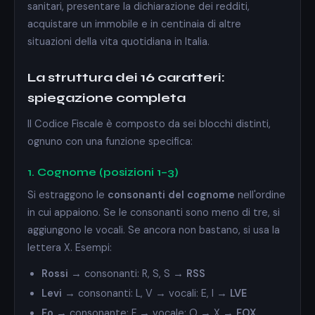
sanitari, presentare la dichiarazione dei redditi,
acquistare un immobile e in centinaia di altre
situazioni della vita quotidiana in Italia.
La struttura dei 16 caratteri:
spiegazione completa
Il Codice Fiscale è composto da sei blocchi distinti,
ognuno con una funzione specifica:
1. Cognome (posizioni 1–3)
Si estraggono le
consonanti del cognome
nell'ordine
in cui appaiono. Se le consonanti sono meno di tre, si
aggiungono le vocali. Se ancora non bastano, si usa la
lettera X. Esempi:
Rossi
→ consonanti: R, S, S →
RSS
Levi
→ consonanti: L, V → vocali: E, I →
LVE
Fo
→ consonante: F → vocale: O → X →
FOX