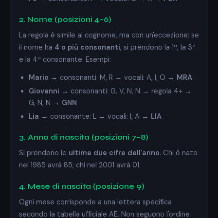
2. Nome (posizioni 4–6)
La regola è simile al cognome, ma con un'eccezione: se
il nome ha
4 o più consonanti
, si prendono la 1ª, la 3ª
e la 4ª consonante. Esempi:
Mario
→ consonanti: M, R → vocali: A, I, O →
MRA
Giovanni
→ consonanti: G, V, N, N → regola 4+ →
G, N, N →
GNN
Lia
→ consonante: L → vocali: I, A →
LIA
3. Anno di nascita (posizioni 7–8)
Si prendono le
ultime due cifre dell'anno
. Chi è nato
nel 1985 avrà 85; chi nel 2001 avrà 01.
4. Mese di nascita (posizione 9)
Ogni mese corrisponde a una lettera specifica
secondo la tabella ufficiale AE. Non seguono l'ordine