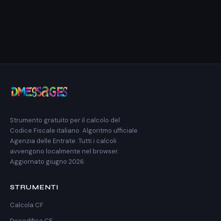
data e luogo di nascita). L'Agenzia delle Entrate risolve
il conflitto sostituendo alcune cifre con lettere: 0→L,
1→M, 2→N, 3→P, 4→Q, 5→R, 6→S, 7→T, 8→U, 9→V. Il
calcolatore mostra automaticamente tutte le varianti
omocode.
Strumento gratuito per il calcolo del
Codice Fiscale italiano. Algoritmo ufficiale
Agenzia delle Entrate. Tutti i calcoli
avvengono localmente nel browser.
Aggiornato giugno 2026.
STRUMENTI
Calcola CF
Decodifica CF