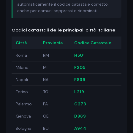
automaticamente il codice catastale corretto,
anche per comuni soppressi o rinominati.
Codici catastali delle principali città italiane
Città
Provincia
Codice Catastale
Roma
RM
H501
Milano
MI
F205
Napoli
NA
F839
Torino
TO
L219
Palermo
PA
G273
Genova
GE
D969
Bologna
BO
A944